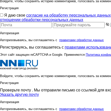
Войдите, чтобы сохранять историю комментариев, голосовать за коммен
Регистрация
Я даю свое
согласие на обработку персональных данных
отношении обработки персональных данных
masl
miss Ka
Авторизация
Авторизовываясь, вы соглашаетесь с
правилами обработки данных
o.samarina
olga050
Регистрируясь, вы соглашаетесь с
правилами использовани
Этот сайт защищен reCAPTCHA и Google. Применяются
Политика конфи
spirulkina
stauri
Войдите, чтобы сохранять историю комментариев, голосовать за коммен
Регистрация
бэста
цвето
Проверьте почту
. Мы отправили письмо со ссылкой для вх
Указать другую почту
Авторизация
Авторизовываясь, вы соглашаетесь с
правилами обработки данных
нана1
отличк