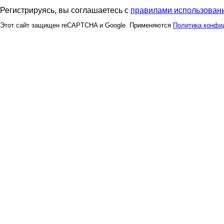
Регистрируясь, вы соглашаетесь с
правилами использовани
Этот сайт защищен reCAPTCHA и Google. Применяются
Политика конфи
Юулдуз
Але
ЕвгенияМВ
Флор
Катти на Бугатти
Кита
Красивоглазка
Кр
МарияМиловская
Марка