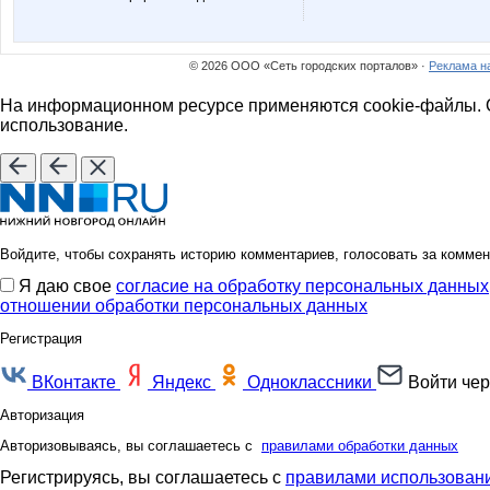
MACKOTT
MaRina
© 2026 ООО «Сеть городских порталов» ·
Реклама н
На информационном ресурсе применяются cookie-файлы. О
Nastya20
Nayad
использование.
Olga22
OlgaS
Войдите, чтобы сохранять историю комментариев, голосовать за коммен
Я даю свое
согласие на обработку персональных данных
Q*ueen
Radmir
отношении обработки персональных данных
Регистрация
ВКонтакте
Яндекс
Одноклассники
Войти чер
SvetikKarnav
T@mari
Авторизация
Авторизовываясь, вы соглашаетесь с
правилами обработки данных
Регистрируясь, вы соглашаетесь с
правилами использовани