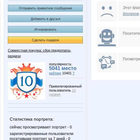
Angelina2307
AngryBi
Этот блог
Отправить приватное сообщение
блогеров
.
Добавить в друзья
Игнорировать
BigFashion
Choly
Посетит
Сделать подарок
Совместная покупка: сбор предоплаты,
раздачи
Gala N
Hurma
Посмотре
популярность:
5041 место
рейтинг
10401
?
Kadarka
Katarin
Привилегированный
пользователь
10
уровня
LanaNN
Lelyan
Статистика портрета:
сейчас просматривают портрет - 0
зарегистрированные пользователи
посетившие портрет за 7 дней - 0