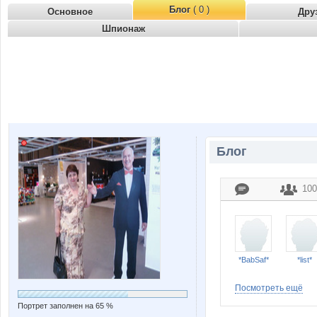
Блог
( 0 )
Основное
Дру
Шпионаж
Блог
100
*BabSaf*
*list*
Посмотреть ещё
Портрет заполнен на 65 %