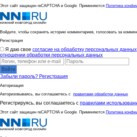
Vick
Wine
Этот сайт защищен reCAPTCHA и Google. Применяются
Политика конфи
allasol
anaida
Войдите, чтобы сохранять историю комментариев, голосовать за коммен
Регистрация
Я даю свое
согласие на обработку персональных данных
отношении обработки персональных данных
bali23
brunia
Войти
Забыли пароль?
Регистрация
elen76
elenka1
Авторизация
Авторизовываясь, вы соглашаетесь с
правилами обработки данных
Регистрируясь, вы соглашаетесь с
правилами использовани
iruska
ivolga77
Этот сайт защищен reCAPTCHA и Google. Применяются
Политика конфи
lala7878
lala88